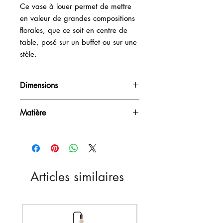
Ce vase à louer permet de mettre 
en valeur de grandes compositions 
florales, que ce soit en centre de 
table, posé sur un buffet ou sur une 
stèle.
Dimensions
H80cm / D27cm
Matière
Verre
Articles similaires
Nouveau