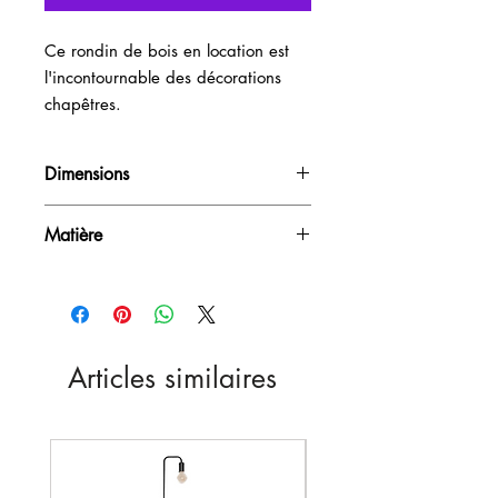
Ce rondin de bois en location est 
l'incontournable des décorations 
chapêtres.
Dimensions
D30cm
Matière
Bois
Articles similaires
Nouveau