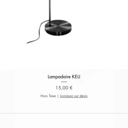
Aperçu rapide
Lampadaire KELI
Prix
15,00 €
Hors Taxe
|
Livraison sur devis