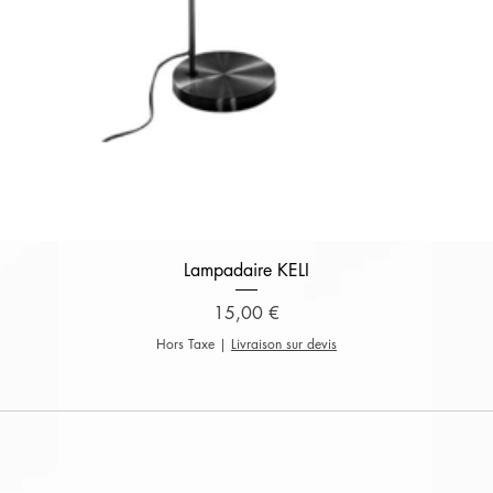
Aperçu rapide
Lampadaire KELI
Prix
15,00 €
Hors Taxe
|
Livraison sur devis