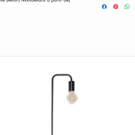
Avec murs (hors lestag
kit sécurité)- Outdoor 