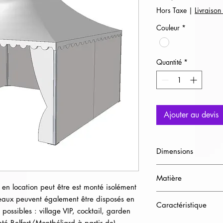
Hors Taxe
|
Livraison
Couleur
*
Quantité
*
Ajouter au devis
Dimensions
H244cm (murs)-H530
Matière
 location peut être est monté isolément 
Bâche et aluminium
eaux peuvent également être disposés en 
Caractéristique
ossibles : village VIP, cocktail, garden 
té Belfort/Montbéliard à partir de)