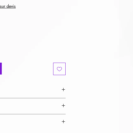
 sur devis
cm (pointe) / L400cm / P400cm