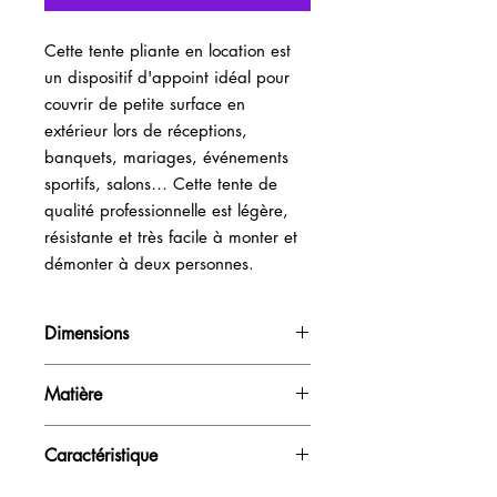
Cette tente pliante en location est 
un dispositif d'appoint idéal pour 
couvrir de petite surface en 
extérieur lors de réceptions, 
banquets, mariages, événements 
sportifs, salons… Cette tente de 
qualité professionnelle est légère, 
résistante et très facile à monter et 
démonter à deux personnes.
Dimensions
H200cm (murs)-H300cm (pointe) /
Matière
L300cm / P300cm
Bâche et aluminium
Caractéristique