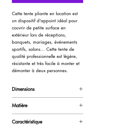
Cette tente pliante en location est 
un dispositif d'appoint idéal pour 
couvrir de petite surface en 
extérieur lors de réceptions, 
banquets, mariages, événements 
sportifs, salons… Cette tente de 
qualité professionnelle est légère, 
résistante et très facile à monter et 
démonter à deux personnes.
Dimensions
H200cm (murs)-H300cm (pointe) /
Matière
L600cm / P300cm
Bâche et aluminium
Caractéristique