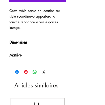
Cette table basse en location au 
style scandinave apportera la 
touche tendance à vos espaces 
lounge.
Dimensions
H55cm / D55cm
Matière
Bois
Articles similaires
Nouveau