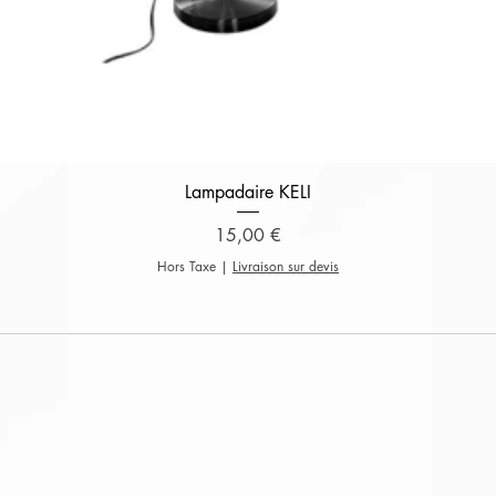
Aperçu rapide
Lampadaire KELI
Prix
15,00 €
Hors Taxe
|
Livraison sur devis