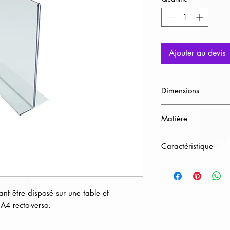
Ajouter au devis
Dimensions
H29,7cm / L21cm /
Matière
Plexiglas
Caractéristique
Format A4
nt être disposé sur une table et 
 A4 recto-verso.