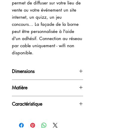
permet de diffuser sur votre lieu de 
vente ou votre événement un site 
internet, un quizz, un jeu 
concours… La façade de la borne 
peut être personnalisée à l'aide 
d'un adhésif. Connection au réseau 
par cable uniquement - wifi non 
disponible.
Dimensions
H130cm / L48cm /P30cm
Matière
Acier peint
Caractéristique
Ecran tactile 19" - Imprimante ticket
80" - Système windows - hors
application de jeu