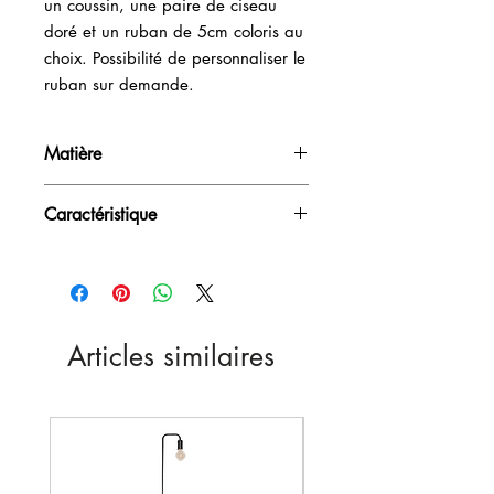
un coussin, une paire de ciseau 
doré et un ruban de 5cm coloris au 
choix. Possibilité de personnaliser le 
ruban sur demande.
Matière
Tissu
Caractéristique
Contient : ruban, coussin, ciseaux
Articles similaires
Nouveau