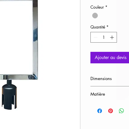
Couleur
*
Quantité
*
Ajouter au devis
Dimensions
Format A4
Matière
Métal