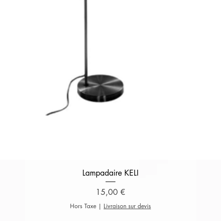
Aperçu rapide
Lampadaire KELI
Prix
15,00 €
Hors Taxe
|
Livraison sur devis