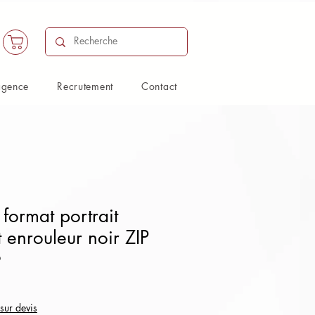
agence
Recrutement
Contact
format portrait
 enrouleur noir ZIP
O
 sur devis