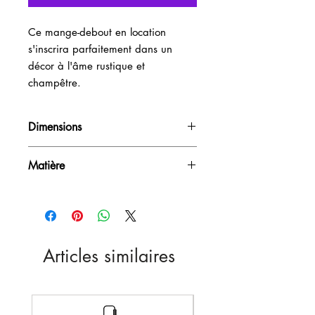
Ce mange-debout en location 
s'inscrira parfaitement dans un 
décor à l'âme rustique et 
champêtre.
Dimensions
H95cm / D60cm
Matière
Bois
Articles similaires
Nouveau