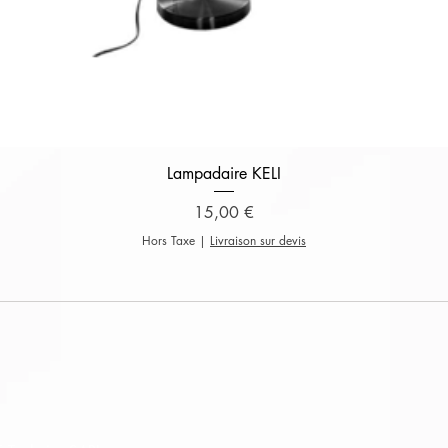
Aperçu rapide
Lampadaire KELI
Prix
15,00 €
Hors Taxe
|
Livraison sur devis