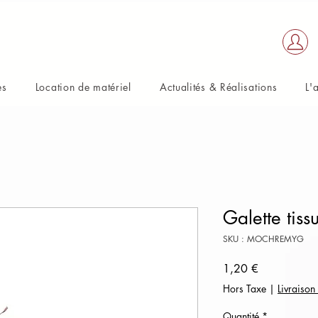
es
Location de matériel
Actualités & Réalisations
L'
Galette tis
SKU : MOCHREMYG
Prix
1,20 €
Hors Taxe
|
Livraison
Quantité
*