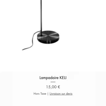
Aperçu rapide
Lampadaire KELI
Prix
15,00 €
Hors Taxe
|
Livraison sur devis