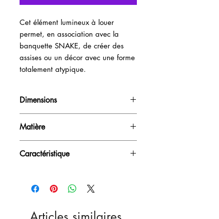
Cet élément lumineux à louer 
permet, en association avec la 
banquette SNAKE, de créer des 
assises ou un décor avec une forme 
totalement atypique.
Dimensions
H43cm / L100cm / P120cm
Matière
PVC diffusant
Caractéristique
Sur batterie LED - 10 couleurs au choix -
Outdoor
Articles similaires