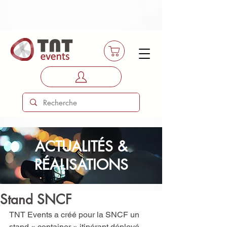
ACTUALITÉS &
RÉALISATIONS
Stand SNCF
TNT Events a créé pour la SNCF un 
stand « container » itinérant déployé 