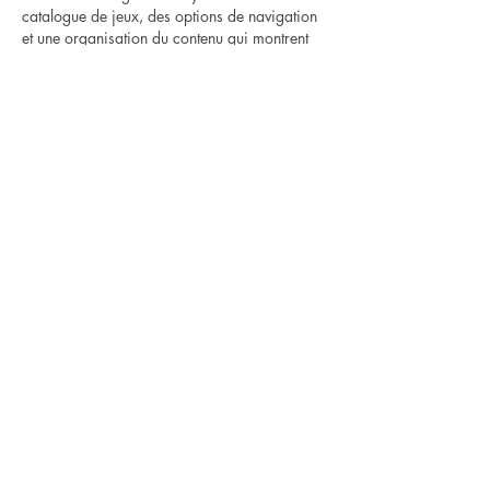
catalogue de jeux, des options de navigation 
et une organisation du contenu qui montrent 
comment l’UX est pensée, sans que ce soit 
nécessairement parfait.
Ce qui m’a frappé en explorant ces sites, c’est 
que même des…
Afficher plus
J'aime
Répondre
Osborn Tyler
20 nov. 2025
Personnellement, je trouve que ce guide 2025 
facilite énormément la vie des joueurs 
http://bet-guide.net/
. Les casinos en ligne 
sont nombreux, mais tous ne se valent pas. La 
priorité pour moi reste la licence : ANJ en 
France pour la sécurité maximale, ou 
MGA/UKGC pour les sites européens 
fiables. J’aime aussi comparer les bonus, les 