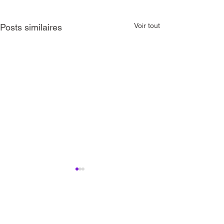
Voir tout
Posts similaires
Commentaires
Barman Flair