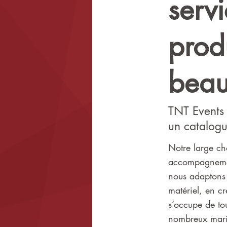
serv
prod
beau
TNT Events 
un catalogu
Notre large ch
accompagnemen
nous adaptons 
matériel, en c
s’occupe de tou
nombreux marié