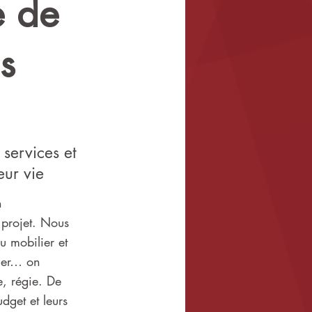
e de
s
services et
eur vie
n
projet. Nous
u mobilier et
nner… on
e, régie. De
dget et leurs