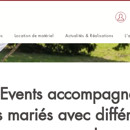
es
Location de matériel
Actualités & Réalisations
L'
Events accompagne
s mariés avec diffé