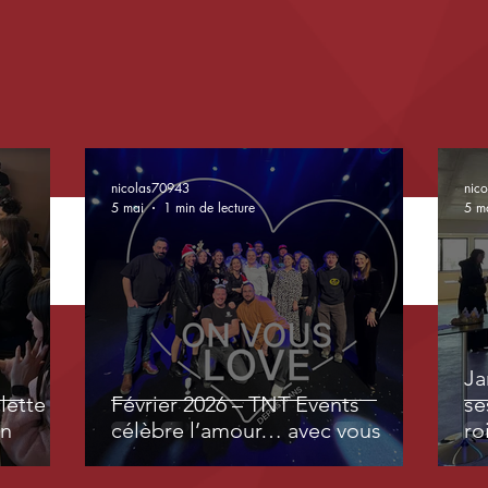
nicolas70943
nic
5 mai
1 min de lecture
5 m
Réalisations
Ja
lette &
Février 2026 – TNT Events
se
on
célèbre l’amour… avec vous
ro