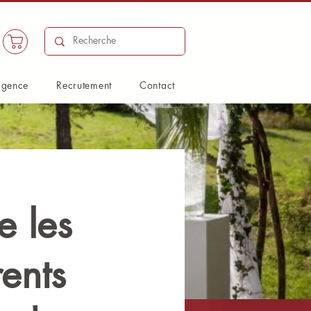
agence
Recrutement
Contact
 les
rents