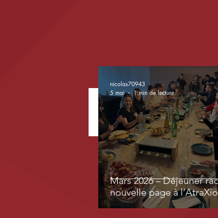
nicolas70943
5 mai
1 min de lecture
Mars 2026 – Déjeuner rac
nouvelle page à l’AtraXi