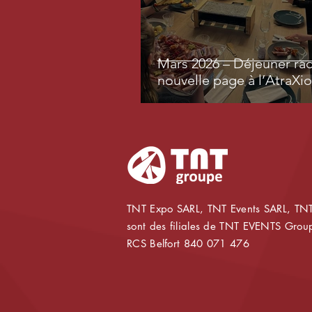
Mars 2026 – Déjeuner rac
nouvelle page à l’AtraXi
TNT Expo SARL, TNT Events SARL, TNT
sont des filiales de TNT EVENTS Gro
RCS Belfort 840 071 476