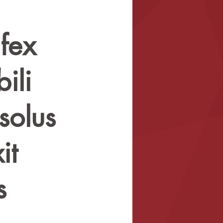
ifex
ili
solus
it
s