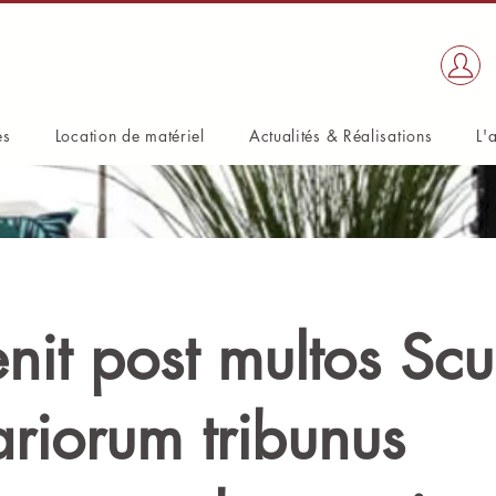
es
Location de matériel
Actualités & Réalisations
L'
nit post multos Scu
ariorum tribunus