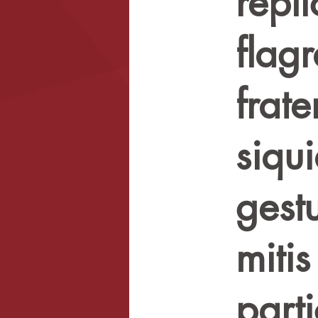
repl
flag
frate
siqu
gest
mitis
part