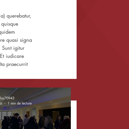
a) querebatur,
 quisque
 quidem
re quasi signa
 Sunt igitur
 Et iudicare
ta praecurrit
olas70943
ai
1 min de lecture