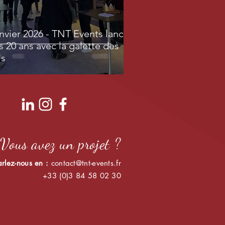
nvier 2026 - TNT Events lance
s 20 ans avec la galette des
is
Vous avez un projet ?
arlez-nous en :
contact@tnt-events.fr
+33 (0)3 84 58 02 30