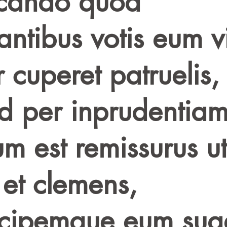
icando quod
rantibus votis eum v
r cuperet patruelis,
id per inprudentia
um est remissurus ut
 et clemens,
icipemque eum sua