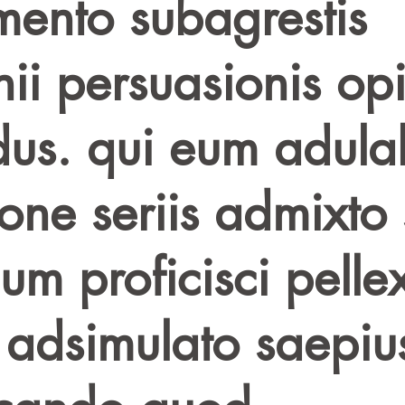
mento subagrestis
nii persuasionis op
idus. qui eum adulab
one seriis admixto 
m proficisci pellex
u adsimulato saepiu