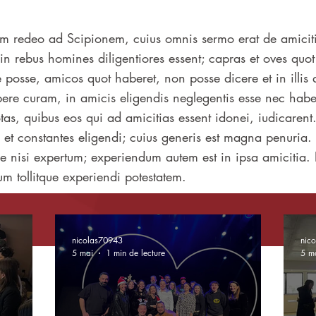
m redeo ad Scipionem, cuius omnis sermo erat de amiciti
n rebus homines diligentiores essent; capras et oves quot
e posse, amicos quot haberet, non posse dicere et in illis
ere curam, in amicis eligendis neglegentis esse nec habe
s, quibus eos qui ad amicitias essent idonei, iudicarent.
es et constantes eligendi; cuius generis est magna penuria.
ane nisi expertum; experiendum autem est in ipsa amicitia. I
um tollitque experiendi potestatem.
nicolas70943
nic
5 mai
1 min de lecture
5 m
Réalisations