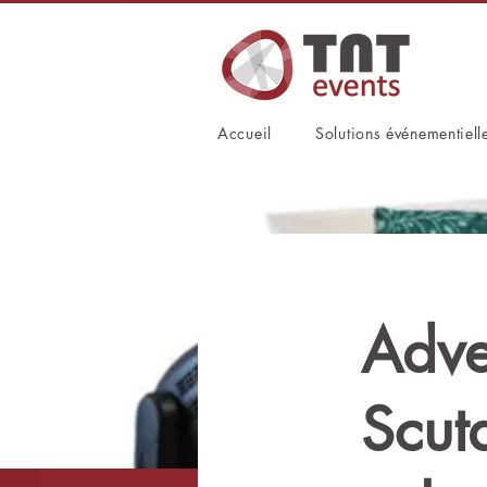
Accueil
Solutions événementiell
Adve
Scut