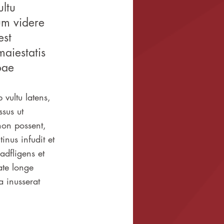
ultu
um videre
est
maiestatis
oae
 vultu latens,
sus ut
non possent,
inus infudit et
adfligens et
ate longe
 inusserat