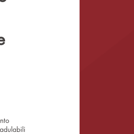
e
ento
adulabili