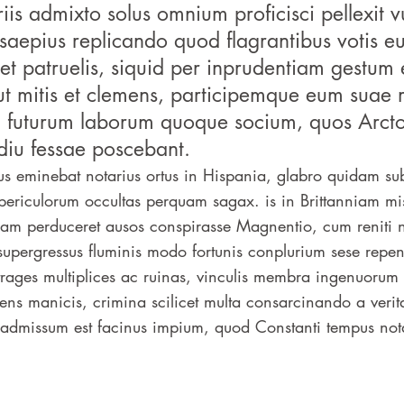
iis admixto solus omnium proficisci pellexit v
saepius replicando quod flagrantibus votis e
ret patruelis, siquid per inprudentiam gestum 
ut mitis et clemens, participemque eum suae 
t, futurum laborum quoque socium, quos Arct
diu fessae poscebant.
us eminebat notarius ortus in Hispania, glabro quidam sub
periculorum occultas perquam sagax. is in Brittanniam mis
dam perduceret ausos conspirasse Magnentio, cum reniti 
 supergressus fluminis modo fortunis conplurium sese repent
strages multiplices ac ruinas, vinculis membra ingenuorum 
ns manicis, crimina scilicet multa consarcinando a verit
 admissum est facinus impium, quod Constanti tempus nota