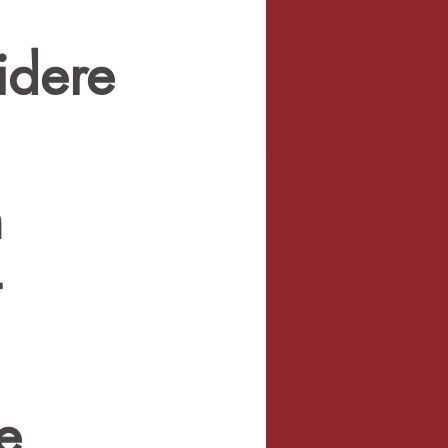
idere
m
e