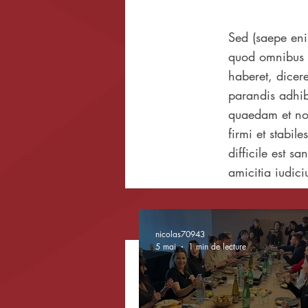
Sed (saepe eni
quod omnibus i
haberet, dicer
parandis adhib
quaedam et nota
firmi et stabil
difficile est s
amicitia iudici
nicolas70943
5 mai
1 min de lecture