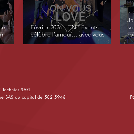
Ja
lette &
Février 2026 – TNT Events
se
on
célèbre l’amour… avec vous
ro
 Technics SARL
upe SAS au capital de 582 594€
P