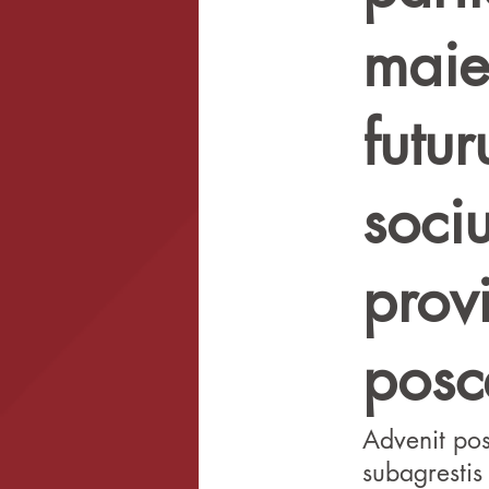
maies
futu
soci
prov
posc
Advenit pos
subagrestis