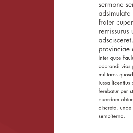
sermone ser
adsimulato 
frater cupe
remissurus 
adsciscere
provinciae 
Inter quos Paul
odorandi vias 
militares quos
iussa licentius
ferebatur per 
quosdam obtere
discreta. unde
sempiterna.