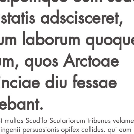
tatis adscisceret,
rum laborum quoqu
um, quos Arctoae
inciae diu fessae
ebant.
t multos Scudilo Scutariorum tribunus velam
 ingenii persuasionis opifex callidus. qui eum 