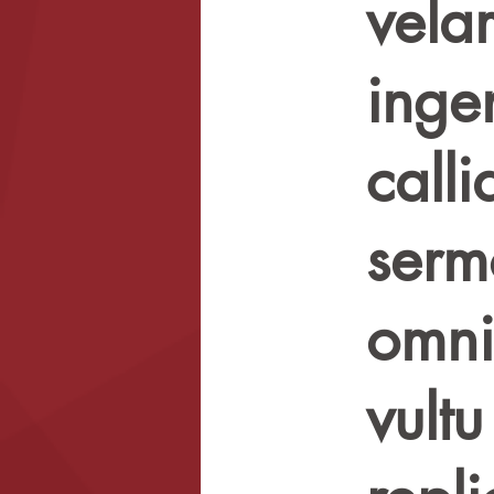
vela
inge
call
serm
omniu
vult