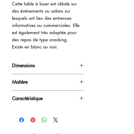
Cette table à louer est idéale sur
des événements ou salons sur
lesquels ont lieu des entrevues
informatives ou commerciales. Elle
est également très adaptée pour
des repas de type snacking.
Existe en blanc ou noir.
Dimensions
H76cm / L70cm / P70cm
Matière
Plateau composite - Pied rond
Caractéristique
aluminium
Démontable