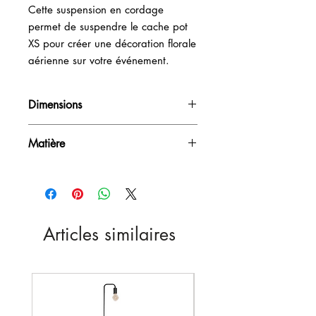
Cette suspension en cordage
permet de suspendre le cache pot
XS pour créer une décoration florale
aérienne sur votre événement.
Dimensions
H90cm ou H105cm ou H 120cm
Matière
Cordage
Articles similaires
Nouveau