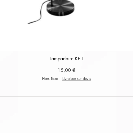
Aperçu rapide
Lampadaire KELI
Prix
15,00 €
Hors Taxe
|
Livraison sur devis