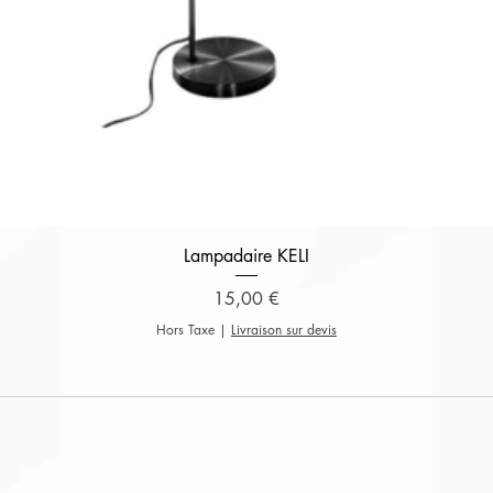
Aperçu rapide
Lampadaire KELI
Prix
15,00 €
Hors Taxe
|
Livraison sur devis