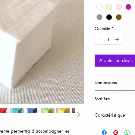
Quantité
*
Ajouter au devis
Dimensions
L20cm / l20cm
Matière
Papier
Caractéristique
Lot de 100
a vente permettra d'accompagner les 