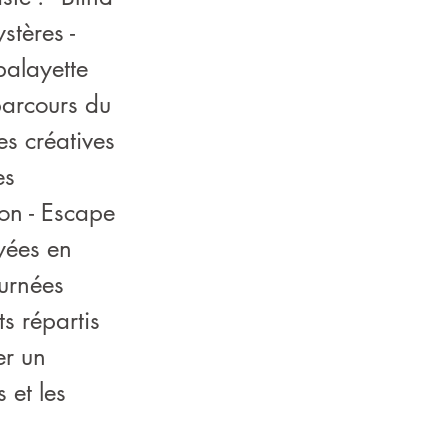
stères -
 balayette
parcours du
es créatives
es
ion - Escape
yées en
ournées
s répartis
er un
 et les