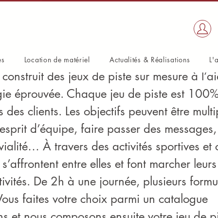
 Piste made in TNT
es
Location de matériel
Actualités & Réalisations
L'
construit des jeux de piste sur mesure à l’a
ie éprouvée. Chaque jeu de piste est 100
 des clients. Les objectifs peuvent être multip
’esprit d’équipe, faire passer des messages
ialité… À travers des activités sportives et c
 s’affrontent entre elles et font marcher leu
ativités. De 2h à une journée, plusieurs formu
Vous faites votre choix parmi un catalogue
s et nous composons ensuite votre jeu de pis