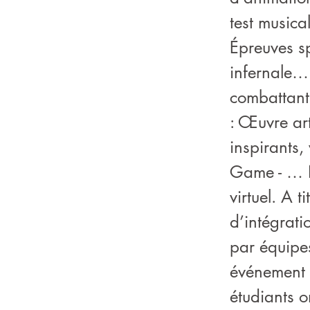
test musical
Épreuves spo
infernale… 
combattant 
: Œuvre art
inspirants,
Game - … N
virtuel. A 
d’intégrati
par équipes
événement p
étudiants on