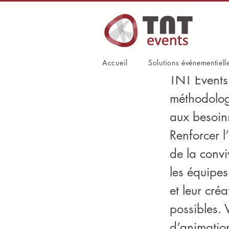
Jeu de
Accueil
Solutions événementiell
TNT Events 
méthodolog
aux besoins
Renforcer l
de la conviv
les équipes
et leur cré
possibles. 
d’animation