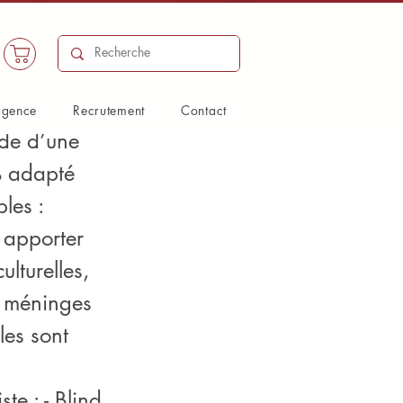
agence
Recrutement
Contact
ide d’une
% adapté
les :
, apporter
ulturelles,
rs méninges
les sont
te : - Blind