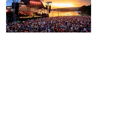
TNT Expo SARL, TNT Events SARL, TNT
Technics SARL
sont des filiales de TNT EVENTS Groupe
SAS au capital de 582 594€
RCS Belfort
840 071 476