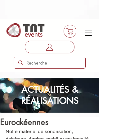
ACTUALITÉS &
RÉALISATIONS
Eurockéennes
Notre matériel de sonorisation, 
éclairage, rigging, mobilier est installé 