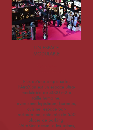
UN ESPACE
MODULABLE
Pour tous
les événements
Plus qu’une simple salle,
l’AtraXion est un espace ultra-
modulable de 4000 m2 à
taille humaine,
avec zone logistique, bureaux,
cuisine, espace bar-
restauration, entourée de 550
places de parking.
L'AtraXion accueille les salons,