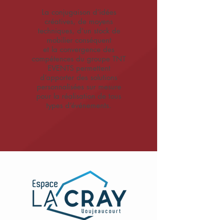
La conjugaison d’idées
créatives, de moyens
techniques, d’un stock de
mobilier conséquent
et la convergence des
compétences du groupe TNT
EVENTS permettent
d’apporter des solutions
personnalisées sur mesure
pour la réalisation de tous
types d’événements.