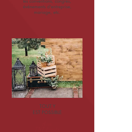
les conventions, congrès,
événements d'entreprise,
mariage, etc.
TOUT Y
EST POSSIBLE
Avec
TNT Events