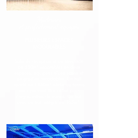
Modernes
et parfaitement équipés
PLUSIEURS ESPACES
MODULABLES
Salle de réception et de spectacle
de 550m² séparables en deux
espaces, équipées d'une scène et
de gradins rétractables. Un hall
sportif de 1340m² dédié au tennis
mais pouvant être utilisé pour
l'organisation de salons. Un hall
avec un bar intégré de 165m².