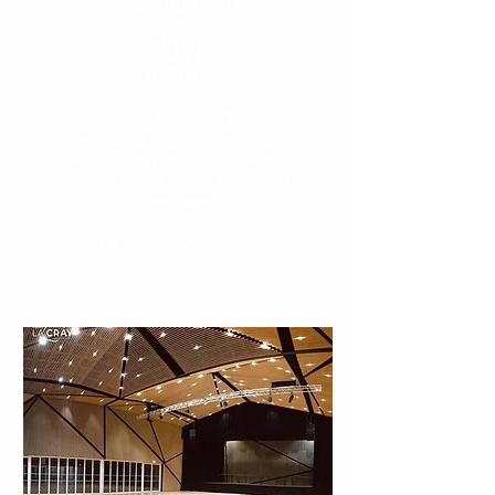
MONTBÉLIARD
Accès
facilité
Situé sur les rives du Doubs de
Voujeaucourt, ce lieu événementiel
vous séduira par son architecture
unique et son cadre verdoyant
exceptionnel.
A 2 min de l'autoroute A36,
à 10 min de Montbéliard.