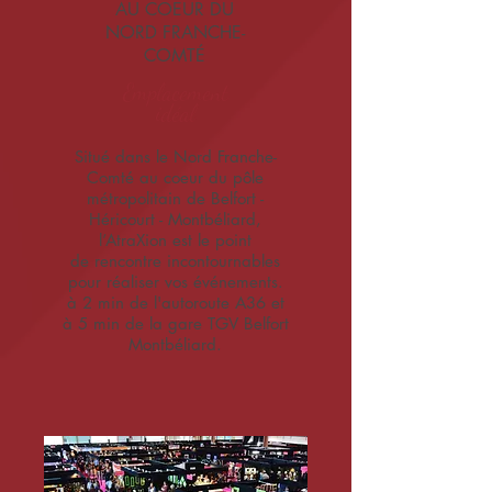
AU COEUR DU
NORD FRANCHE-
COMTÉ
Emplacement
idéal
Situé dans le Nord Franche-
Comté au coeur du pôle
métropolitain de Belfort -
Héricourt - Montbéliard,
l’AtraXion est le point
de rencontre incontournables
pour réaliser vos événements.
à 2 min de l'autoroute A36 et
à 5 min de la gare TGV Belfort
Montbéliard.