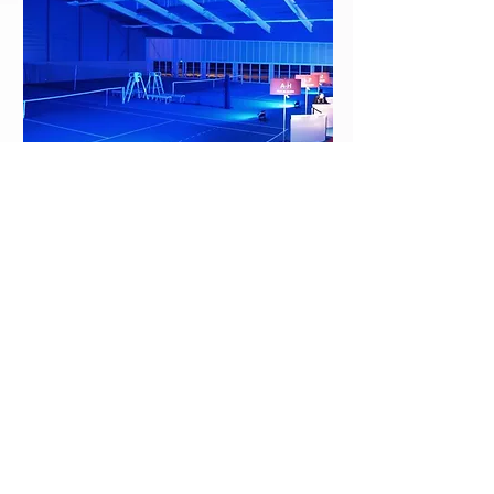
Pour tous
les événements
POUR LES PARTICULIERS ET LES
PROFESSIONNELS
Soirée de gala, séminaire, voeux,
anniversaire, remise de médailles,
assemblées générales, salon, arbre de
noël, mariage, événements sportifs,
spectacle, théâtre, concerts... les
possibilités sont infinies.