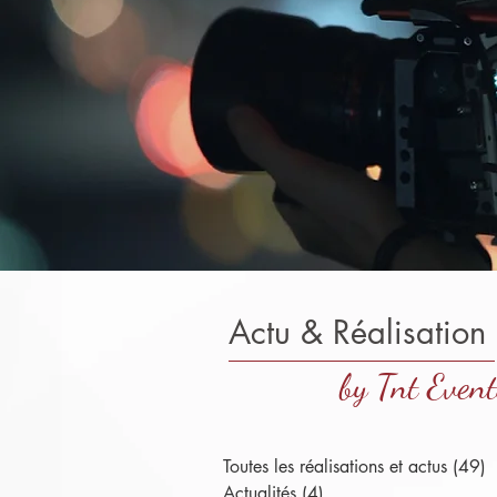
Actu & Réalisation
by Tnt Event
Toutes les réalisations et actus
(49)
4
Actualités
(4)
4 posts