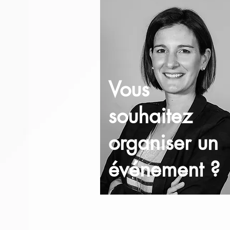
Vous
souhaitez
organiser un
événement
?