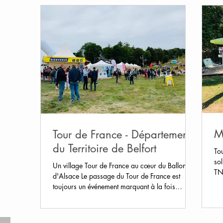
osts
ts
posts
posts
M
Tour de France - Département
du Territoire de Belfort
Tou
sol
Un village Tour de France au cœur du Ballon
TNT
d'Alsace Le passage du Tour de France est
toujours un événement marquant à la fois
populaire...