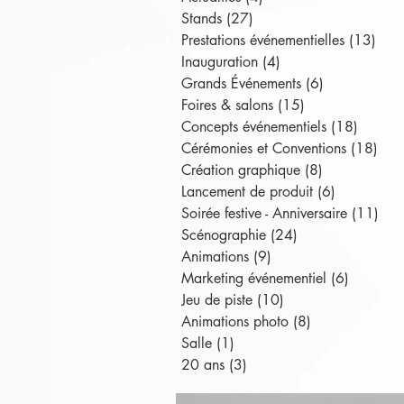
Stands
(27)
27 posts
Prestations événementielles
(13)
13 p
Inauguration
(4)
4 posts
Grands Événements
(6)
6 posts
Foires & salons
(15)
15 posts
Concepts événementiels
(18)
18 pos
Cérémonies et Conventions
(18)
18 
Création graphique
(8)
8 posts
Lancement de produit
(6)
6 posts
Soirée festive - Anniversaire
(11)
11 
Scénographie
(24)
24 posts
Animations
(9)
9 posts
Marketing événementiel
(6)
6 posts
Jeu de piste
(10)
10 posts
Animations photo
(8)
8 posts
Salle
(1)
1 post
20 ans
(3)
3 posts