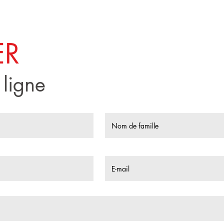
ER
 ligne