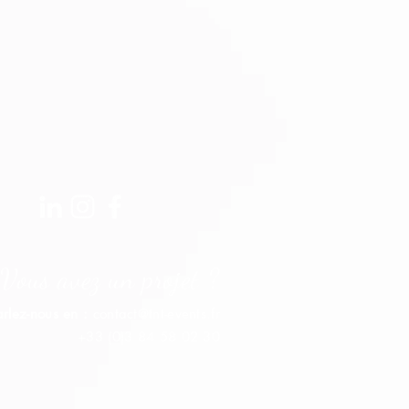
Vous avez un projet ?
arlez-nous en :
contact@tnt-events.fr
+33 (0)3 84 58 02 30