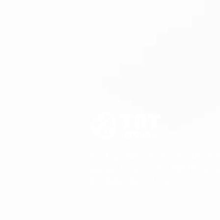
TNT Expo SARL, TNT Events SARL, TNT
sont des filiales de TNT EVENTS Gro
RCS Belfort 840 071 476