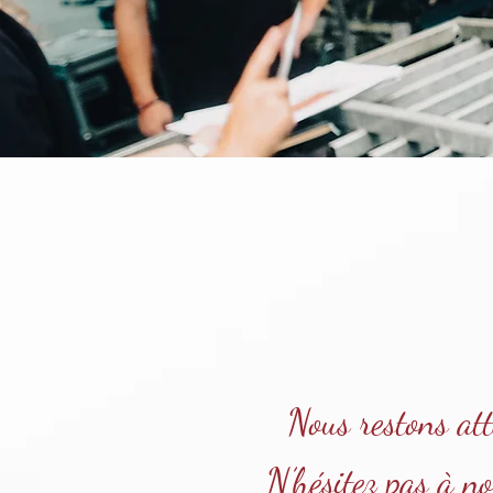
Nous restons att
N’hésitez pas à n