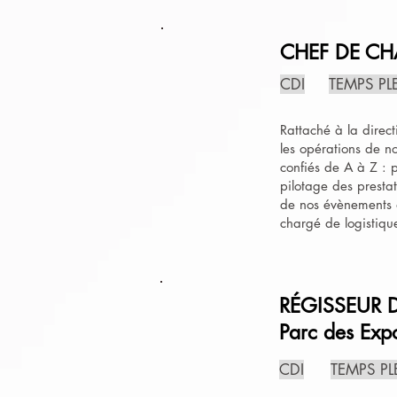
CHEF DE CH
CDI
TEMPS PL
Rattaché à la direc
les opérations de n
confiés de A à Z : 
pilotage des presta
de nos évènements a
chargé de logistique
RÉGISSEUR D
Parc des Expo
CDI
TEMPS PL