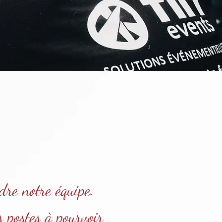
dre notre équipe.
s postes à pourvoir