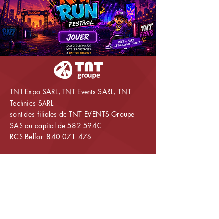
TNT Expo SARL, TNT Events SARL, TNT
Technics SARL
sont des filiales de TNT EVENTS Groupe
SAS au capital de 582 594€
RCS Belfort
840 071 476
Vous avez un projet ?
Parlez-nous en :
contact@tnt-events.fr
+33 (0)3 84 58 02 30