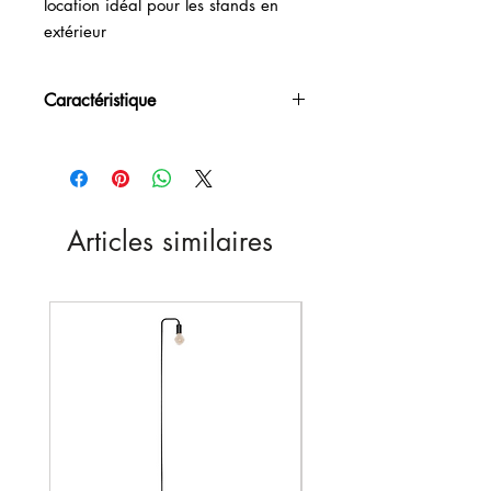
location idéal pour les stands en 
extérieur
Caractéristique
1800W
Articles similaires
Nouveau