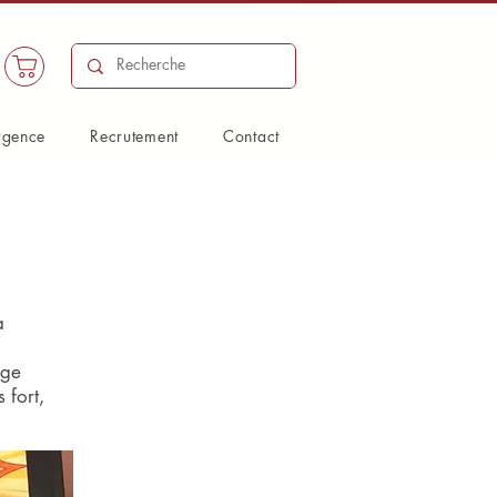
agence
Recrutement
Contact
a
age
 fort,