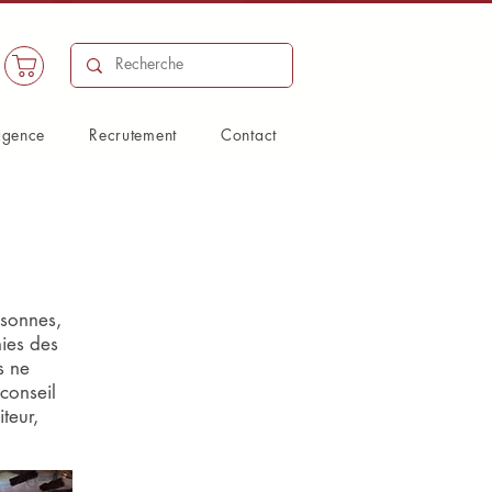
agence
Recrutement
Contact
rsonnes,
nies des
s ne
conseil
teur,