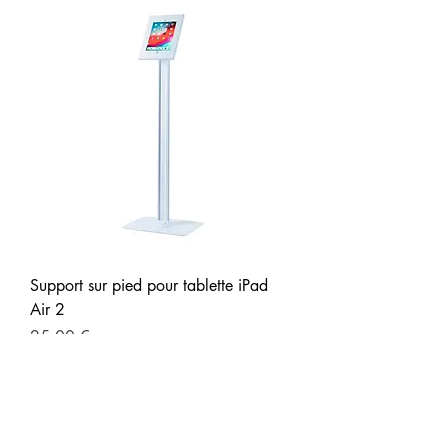
Support sur pied pour tablette iPad
Air 2
Prix
25,00 €
Hors Taxe
|
Livraison sur devis