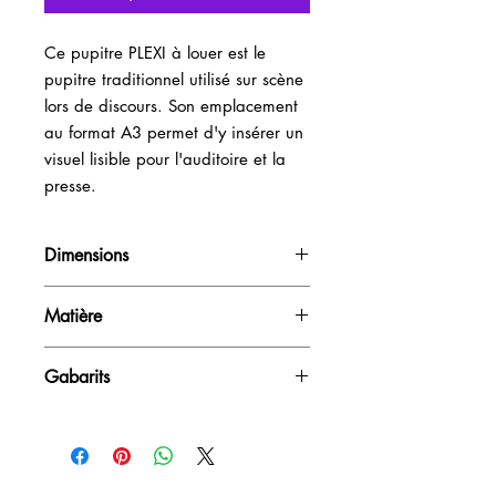
Ce pupitre PLEXI à louer est le 
pupitre traditionnel utilisé sur scène 
lors de discours. Son emplacement 
au format A3 permet d'y insérer un 
visuel lisible pour l'auditoire et la 
presse.
Dimensions
H110cm / L74-53cm / P62cm
Matière
Plexiglas
Gabarits
taille du bandeau : 740x130cm
Télécharger le
Gabarit Pupitre