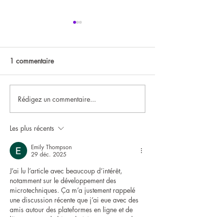
1 commentaire
Inauguration chez Sysaxes
Rédigez un commentaire...
Forum Hydrogen 
for Climate
Les plus récents
Emily Thompson
29 déc. 2025
J’ai lu l’article avec beaucoup d’intérêt, 
notamment sur le développement des 
microtechniques. Ça m’a justement rappelé 
une discussion récente que j’ai eue avec des 
amis autour des plateformes en ligne et de 