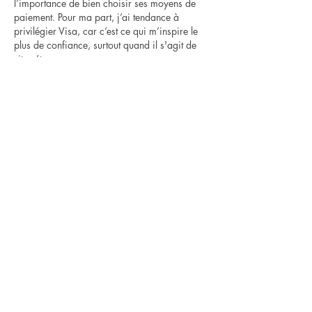
l’importance de bien choisir ses moyens de 
paiement. Pour ma part, j’ai tendance à 
privilégier Visa, car c’est ce qui m’inspire le 
plus de confiance, surtout quand il s'agit de 
sites étrangers.
D’ailleurs, si ça peut aider quelqu’un, voici 
une liste de site type 
casino acceptant Visa
que…
Afficher plus
Modifié
J'aime
Répondre
TNT Expo SARL, TNT Events SARL, TNT
Technics SARL
sont des filiales de TNT EVENTS Groupe