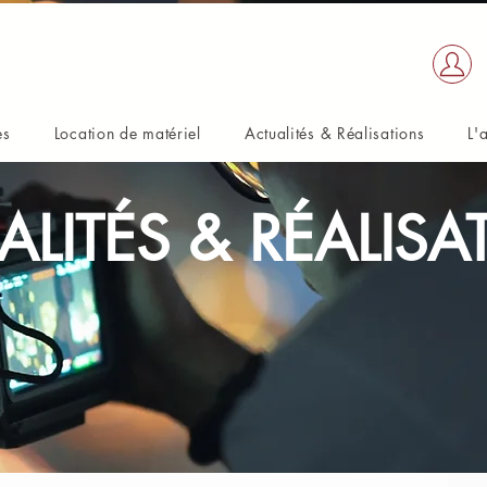
NOS RÉALISATIONS
es
Location de matériel
Actualités & Réalisations
L'
ALITÉS & RÉALISA