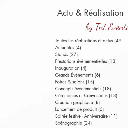
Actu & Réalisation
by Tnt Event
Toutes les réalisations et actus
(49)
49
Actualités
(4)
4 posts
Stands
(27)
27 posts
Prestations événementielles
(13)
13 po
Inauguration
(4)
4 posts
Grands Événements
(6)
6 posts
Foires & salons
(15)
15 posts
Concepts événementiels
(18)
18 posts
Cérémonies et Conventions
(18)
18 po
Création graphique
(8)
8 posts
Lancement de produit
(6)
6 posts
Soirée festive - Anniversaire
(11)
11 p
Scénographie
(24)
24 posts