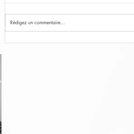
Rédigez un commentaire...
 Technics SARL
upe SAS au capital de 582 594€
P
Mars 2026 – Déjeuner raclette &
Févri
nouvelle page à l’AtraXion
l’am
s