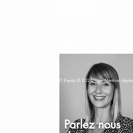
TNT Expo SARL, TNT Events SARL, TNT
sont des filiales de TNT EVENTS Gro
RCS Belfort 840 071 476
TNT Events © 2026
Mentions légale
Parlez nous