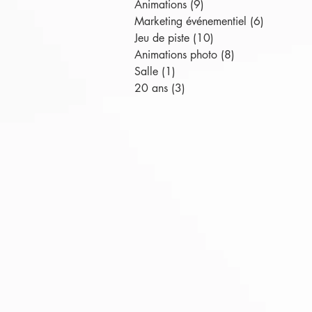
Animations
(9)
9 posts
Marketing événementiel
(6)
6 posts
Jeu de piste
(10)
10 posts
Animations photo
(8)
8 posts
Salle
(1)
1 post
20 ans
(3)
3 posts