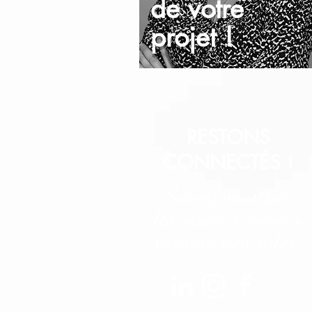
de votre
projet !
RESTONS
CONNECTÉS !
Suivez nous sur
les réseaux sociaux
pour ne rien rater.