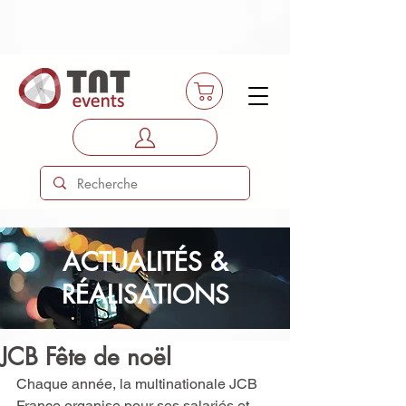
ACTUALITÉS &
RÉALISATIONS
JCB Fête de noël
Chaque année, la multinationale JCB 
France organise pour ses salariés et 