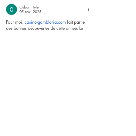
Osborn Tyler
05 nov. 2025
Pour moi, 
casino-gambloria.com
 fait partie 
des bonnes découvertes de cette année. Le 
choix de jeux est large, surtout du côté des 
slots. J’ai testé Sweet Bonanza et quelques 
tables de roulette en direct – l’ambiance est 
top. Les paiements sont simples et j’ai reçu 
mon retrait en deux jours. Ce que j’apprécie, 
c’est la transparence du site et la sécurité SSL 
visible à chaque étape. Ce n’est pas parfait, 
mais pour un casino récent, il fait le job avec 
sérieux.
J'aime
Répondre
TNT Expo SARL, TNT Events SARL, TNT
Technics SARL