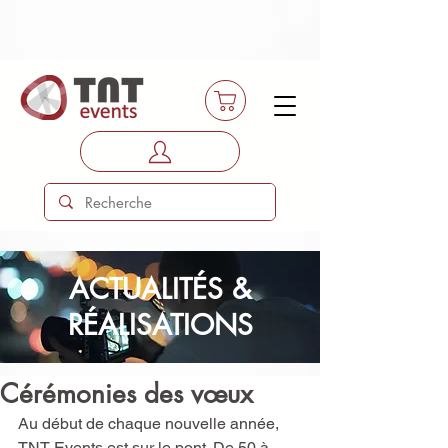
ACTUALITÉS &
RÉALISATIONS
Cérémonies des vœux
Au début de chaque nouvelle année, 
TNT Events est sur le pont. De 50 à 